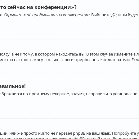
Кто сейчас на конференции»?
ию
Скрывать моё пребывание на конференции
. Выберите
Да
, и вы буд
су, а не к тому, в котором находитесь вы. В этом случае измените в 
льшинство настроек, могут только зарегистрированные пользователи. Ес
равильное!
отображается по-прежнему неверное, значит, неправильно установлено
ии, или же просто никто не перевёл phpBB на ваш язык. Попробуйте 
ествует, то вы сами можете перевести phpBB на свой язык. Дополнит