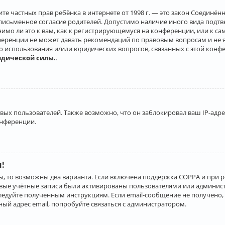
о защите частных прав ребёнка в интернете от 1998 г. — это закон Соеди
письменное согласие родителей. Допустимо наличие иного вида подт
нимо ли это к вам, как к регистрирующемуся на конференции, или к с
ференции не может давать рекомендаций по правовым вопросам и не 
го использования и/или юридических вопросов, связанных с этой конф
идической силы.
.
х пользователей. Также возможно, что он заблокировал ваш IP-адрес
онференции.
и!
ы, то возможны два варианта. Если включена поддержка COPPA и при р
овые учётные записи были активированы пользователями или админист
ледуйте полученным инструкциям. Если email-сообщение не получено, 
ый адрес email, попробуйте связаться с администратором.