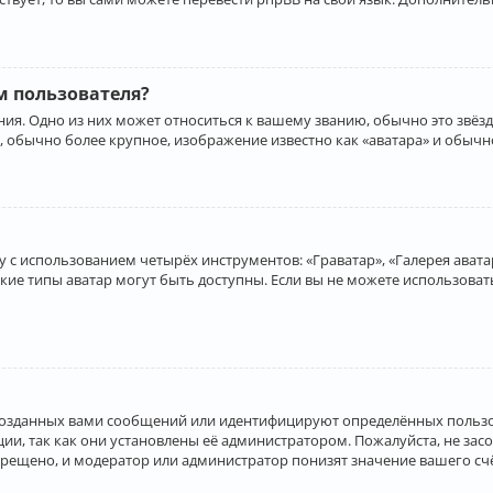
 пользователя?
ия. Одно из них может относиться к вашему званию, обычно это звёзд
, обычно более крупное, изображение известно как «аватара» и обычн
 с использованием четырёх инструментов: «Граватар», «Галерея аватар
акие типы аватар могут быть доступны. Если вы не можете использова
созданных вами сообщений или идентифицируют определённых пользо
и, так как они установлены её администратором. Пожалуйста, не за
прещено, и модератор или администратор понизят значение вашего с