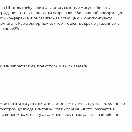
нённых Штатов, требующий от сайтов, которые могут собирать
верждения того, что опекуны разрешают сбор личной информации
амой конференции, обратитесь за помощью к юрисконсульту.
является объектом юридических отношений, кроме указанных в
еренцией?».
 или запретил имя, под которым вы пытаетесь
егистрации вы указали, что вам менее 13 лет, следуйте полученным
ратором до входа в систему. Эта информация отображается в
то возможно, что вы указали неправильный адрес email либо он