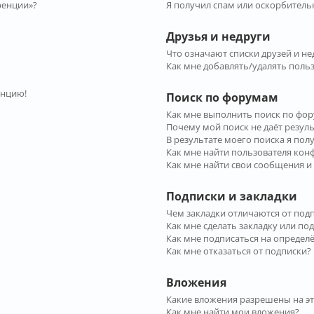
ренции»?
Я получил спам или оскорбительн
Друзья и недруги
Что означают списки друзей и не
Как мне добавлять/удалять польз
енцию!
Поиск по форумам
Как мне выполнить поиск по фо
Почему мой поиск не даёт резул
В результате моего поиска я пол
Как мне найти пользователя ко
Как мне найти свои сообщения и
Подписки и закладки
Чем закладки отличаются от под
Как мне сделать закладку или по
Как мне подписаться на опреде
Как мне отказаться от подписки?
Вложения
Какие вложения разрешены на э
Как мне найти мои вложения?