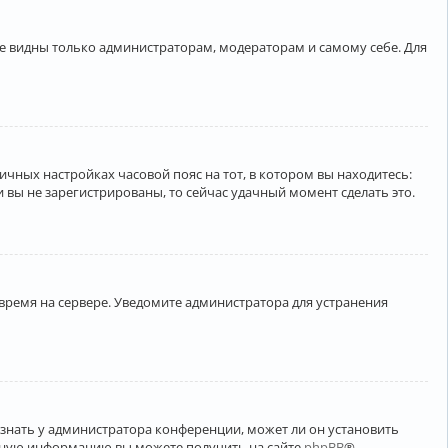
ете видны только администраторам, модераторам и самому себе. Для
личных настройках часовой пояс на тот, в котором вы находитесь:
ли вы не зарегистрированы, то сейчас удачный момент сделать это.
 время на сервере. Уведомите администратора для устранения
узнать у администратора конференции, может ли он установить
ельную информацию вы можете получить на сайте
phpBB
®.