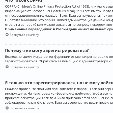
Что такое COPPA?
COPPA (Children’s Online Privacy Protection Act of 1998), или Акт 
информацию от несовершеннолетних младше 13 лет, иметь на это 
от несовершеннолетних младше 13 лет. Если вы не уверены, приме
Обратите внимание, что phpBB Limited администрация данной кон
ответе на вопрос «С кем можно связаться по вопросу некорректно
Примечание переводчика: в России данный акт не имеет юр
Вернуться к началу
Почему я не могу зарегистрироваться?
Возможно, администратор конференции отключил регистрацию новы
зарегистрироваться. Обратитесь за помощью к администратору к
Вернуться к началу
Я только что зарегистрировался, но не могу войт
Сначала проверьте свои имя пользователя и пароль. Если они верн
инструкциям. На некоторых конференциях требуется, чтобы все н
процессе регистрации. Если вам было прислано email-сообщение, с
заблокирован спам-фильтром. Если вы уверены, что ввели правильн
Вернуться к началу