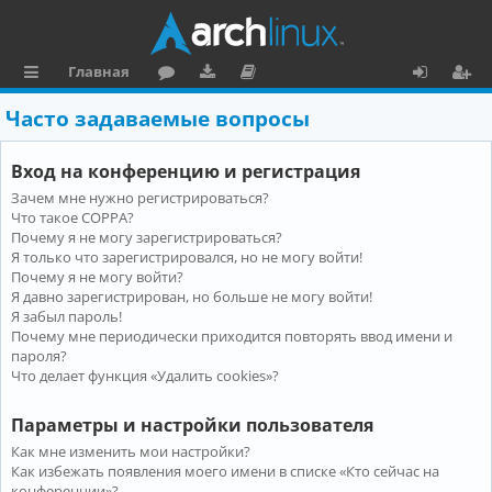
Главная
с
о
аг
о
х
ег
Часто задаваемые вопросы
ы
ру
ру
ку
о
и
Вход на конференцию и регистрация
л
м
зк
м
д
ст
Зачем мне нужно регистрироваться?
к
и
е
р
Что такое COPPA?
и
н
а
Почему я не могу зарегистрироваться?
Я только что зарегистрировался, но не могу войти!
та
ц
Почему я не могу войти?
Я давно зарегистрирован, но больше не могу войти!
ц
и
Я забыл пароль!
и
я
Почему мне периодически приходится повторять ввод имени и
пароля?
я
Что делает функция «Удалить cookies»?
Параметры и настройки пользователя
Как мне изменить мои настройки?
Как избежать появления моего имени в списке «Кто сейчас на
конференции»?