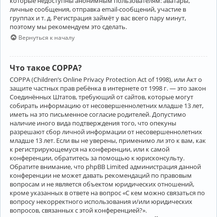
которые недоступны анонимным пользователям: аватары,
личные сообщения, отправка email-сообщений, участие в
группах и т. д. Регистрация займёт у вас всего пару минут,
поэтому мы рекомендуем это сделать.
Вернуться к началу
Что такое COPPA?
COPPA (Children’s Online Privacy Protection Act of 1998), или Акт о
защите частных прав ребёнка в интернете от 1998 г. — это закон
Соединённых Штатов, требующий от сайтов, которые могут
собирать информацию от несовершеннолетних младше 13 лет,
иметь на это письменное согласие родителей. Допустимо
наличие иного вида подтверждения того, что опекуны
разрешают сбор личной информации от несовершеннолетних
младше 13 лет. Если вы не уверены, применимо ли это к вам, как
к регистрирующемуся на конференции, или к самой
конференции, обратитесь за помощью к юрисконсульту.
Обратите внимание, что phpBB Limited администрация данной
конференции не может давать рекомендаций по правовым
вопросам и не является объектом юридических отношений,
кроме указанных в ответе на вопрос «С кем можно связаться по
вопросу некорректного использования и/или юридических
вопросов, связанных с этой конференцией?».