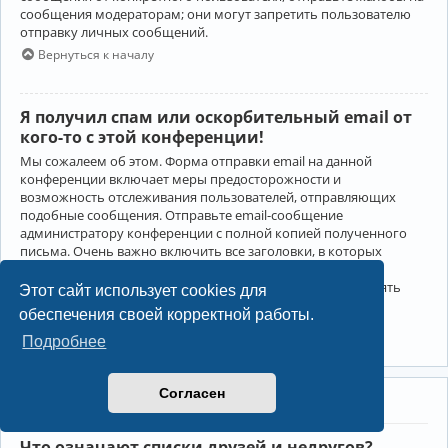
сообщения модераторам; они могут запретить пользователю
отправку личных сообщений.
Вернуться к началу
Я получил спам или оскорбительный email от
кого-то с этой конференции!
Мы сожалеем об этом. Форма отправки email на данной
конференции включает меры предосторожности и
возможность отслеживания пользователей, отправляющих
подобные сообщения. Отправьте email-сообщение
администратору конференции с полной копией полученного
письма. Очень важно включить все заголовки, в которых
содержится детальная информация об отправителе.
Администратор конференции сможет в этом случае принять
Этот сайт использует cookies для
меры.
обеспечения своей корректной работы.
Вернуться к началу
Подробнее
Согласен
Друзья и недруги
Что означают списки друзей и недругов?