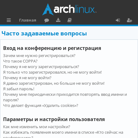
Главная
с
о
аг
о
х
ег
Часто задаваемые вопросы
ы
ру
ру
ку
о
и
Вход на конференцию и регистрация
л
м
зк
м
д
ст
Зачем мне нужно регистрироваться?
к
и
е
р
Что такое COPPA?
и
н
а
Почему я не могу зарегистрироваться?
Я только что зарегистрировался, но не могу войти!
та
ц
Почему я не могу войти?
Я давно зарегистрирован, но больше не могу войти!
ц
и
Я забыл пароль!
и
я
Почему мне периодически приходится повторять ввод имени и
пароля?
я
Что делает функция «Удалить cookies»?
Параметры и настройки пользователя
Как мне изменить мои настройки?
Как избежать появления моего имени в списке «Кто сейчас на
конференции»?