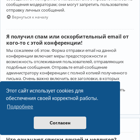
сообщения модераторам; они могут запретить пользователю
отправку личных сообщений.
Вернуться к началу
Я получил спам или оскорбительный email от
кого-то с этой конференции!
Мы сожалеем об этом. Форма отправки email на данной
конференции включает меры предосторожности и
возможность отслеживания пользователей, отправляющих
подобные сообщения. Отправьте email-сообщение
администратору конференции с полной копией полученного
письма. Очень важно включить все заголовки, в которых
содержится детальная информация об отправителе.
Администратор конференции сможет в этом случае принять
Этот сайт использует cookies для
меры.
обеспечения своей корректной работы.
Вернуться к началу
Подробнее
Согласен
Друзья и недруги
Что означают списки друзей и недругов?