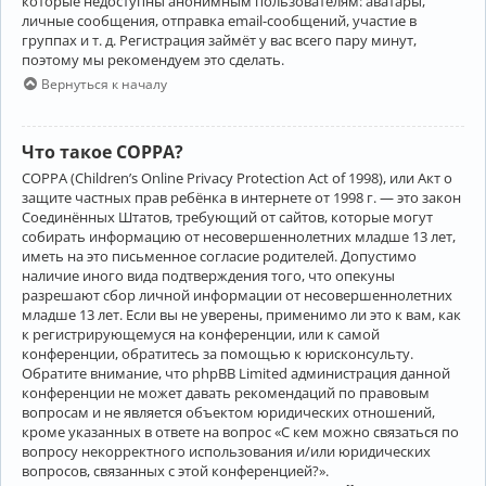
которые недоступны анонимным пользователям: аватары,
личные сообщения, отправка email-сообщений, участие в
группах и т. д. Регистрация займёт у вас всего пару минут,
поэтому мы рекомендуем это сделать.
Вернуться к началу
Что такое COPPA?
COPPA (Children’s Online Privacy Protection Act of 1998), или Акт о
защите частных прав ребёнка в интернете от 1998 г. — это закон
Соединённых Штатов, требующий от сайтов, которые могут
собирать информацию от несовершеннолетних младше 13 лет,
иметь на это письменное согласие родителей. Допустимо
наличие иного вида подтверждения того, что опекуны
разрешают сбор личной информации от несовершеннолетних
младше 13 лет. Если вы не уверены, применимо ли это к вам, как
к регистрирующемуся на конференции, или к самой
конференции, обратитесь за помощью к юрисконсульту.
Обратите внимание, что phpBB Limited администрация данной
конференции не может давать рекомендаций по правовым
вопросам и не является объектом юридических отношений,
кроме указанных в ответе на вопрос «С кем можно связаться по
вопросу некорректного использования и/или юридических
вопросов, связанных с этой конференцией?».