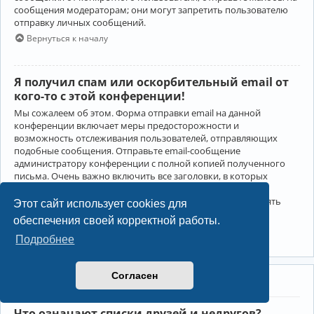
сообщения модераторам; они могут запретить пользователю
отправку личных сообщений.
Вернуться к началу
Я получил спам или оскорбительный email от
кого-то с этой конференции!
Мы сожалеем об этом. Форма отправки email на данной
конференции включает меры предосторожности и
возможность отслеживания пользователей, отправляющих
подобные сообщения. Отправьте email-сообщение
администратору конференции с полной копией полученного
письма. Очень важно включить все заголовки, в которых
содержится детальная информация об отправителе.
Администратор конференции сможет в этом случае принять
Этот сайт использует cookies для
меры.
обеспечения своей корректной работы.
Вернуться к началу
Подробнее
Согласен
Друзья и недруги
Что означают списки друзей и недругов?