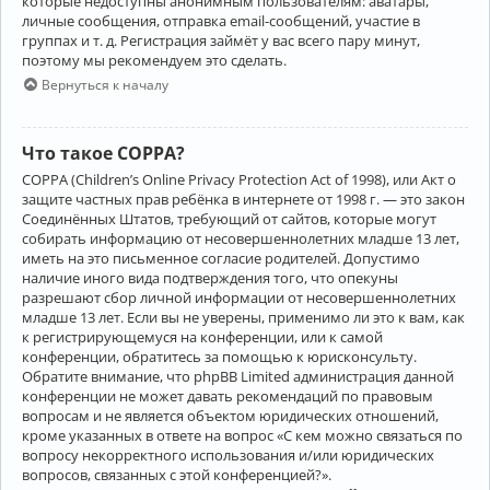
которые недоступны анонимным пользователям: аватары,
личные сообщения, отправка email-сообщений, участие в
группах и т. д. Регистрация займёт у вас всего пару минут,
поэтому мы рекомендуем это сделать.
Вернуться к началу
Что такое COPPA?
COPPA (Children’s Online Privacy Protection Act of 1998), или Акт о
защите частных прав ребёнка в интернете от 1998 г. — это закон
Соединённых Штатов, требующий от сайтов, которые могут
собирать информацию от несовершеннолетних младше 13 лет,
иметь на это письменное согласие родителей. Допустимо
наличие иного вида подтверждения того, что опекуны
разрешают сбор личной информации от несовершеннолетних
младше 13 лет. Если вы не уверены, применимо ли это к вам, как
к регистрирующемуся на конференции, или к самой
конференции, обратитесь за помощью к юрисконсульту.
Обратите внимание, что phpBB Limited администрация данной
конференции не может давать рекомендаций по правовым
вопросам и не является объектом юридических отношений,
кроме указанных в ответе на вопрос «С кем можно связаться по
вопросу некорректного использования и/или юридических
вопросов, связанных с этой конференцией?».