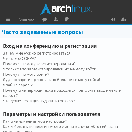
Главная
с
о
аг
о
х
ег
Часто задаваемые вопросы
ы
ру
ру
ку
о
и
Вход на конференцию и регистрация
л
м
зк
м
д
ст
Зачем мне нужно регистрироваться?
к
и
е
р
Что такое COPPA?
и
н
а
Почему я не могу зарегистрироваться?
Я только что зарегистрировался, но не могу войти!
та
ц
Почему я не могу войти?
Я давно зарегистрирован, но больше не могу войти!
ц
и
Я забыл пароль!
и
я
Почему мне периодически приходится повторять ввод имени и
пароля?
я
Что делает функция «Удалить cookies»?
Параметры и настройки пользователя
Как мне изменить мои настройки?
Как избежать появления моего имени в списке «Кто сейчас на
конференции»?