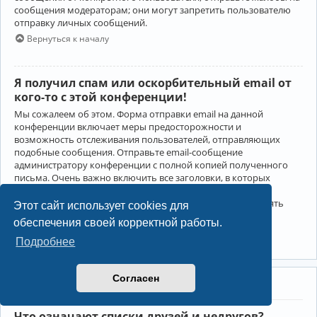
сообщения модераторам; они могут запретить пользователю
отправку личных сообщений.
Вернуться к началу
Я получил спам или оскорбительный email от
кого-то с этой конференции!
Мы сожалеем об этом. Форма отправки email на данной
конференции включает меры предосторожности и
возможность отслеживания пользователей, отправляющих
подобные сообщения. Отправьте email-сообщение
администратору конференции с полной копией полученного
письма. Очень важно включить все заголовки, в которых
содержится детальная информация об отправителе.
Администратор конференции сможет в этом случае принять
Этот сайт использует cookies для
меры.
обеспечения своей корректной работы.
Вернуться к началу
Подробнее
Согласен
Друзья и недруги
Что означают списки друзей и недругов?