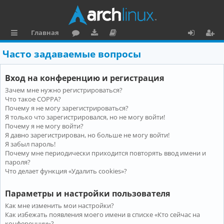
Главная
с
о
аг
о
х
ег
Часто задаваемые вопросы
ы
ру
ру
ку
о
и
Вход на конференцию и регистрация
л
м
зк
м
д
ст
Зачем мне нужно регистрироваться?
к
и
е
р
Что такое COPPA?
и
н
а
Почему я не могу зарегистрироваться?
Я только что зарегистрировался, но не могу войти!
та
ц
Почему я не могу войти?
Я давно зарегистрирован, но больше не могу войти!
ц
и
Я забыл пароль!
и
я
Почему мне периодически приходится повторять ввод имени и
пароля?
я
Что делает функция «Удалить cookies»?
Параметры и настройки пользователя
Как мне изменить мои настройки?
Как избежать появления моего имени в списке «Кто сейчас на
конференции»?