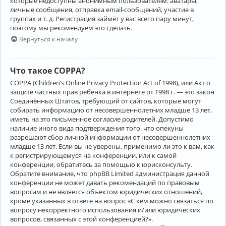
которые недоступны анонимным пользователям: аватары,
личные сообщения, отправка email-сообщений, участие в
группах и т. д. Регистрация займёт у вас всего пару минут,
поэтому мы рекомендуем это сделать.
Вернуться к началу
Что такое COPPA?
COPPA (Children’s Online Privacy Protection Act of 1998), или Акт о
защите частных прав ребёнка в интернете от 1998 г. — это закон
Соединённых Штатов, требующий от сайтов, которые могут
собирать информацию от несовершеннолетних младше 13 лет,
иметь на это письменное согласие родителей. Допустимо
наличие иного вида подтверждения того, что опекуны
разрешают сбор личной информации от несовершеннолетних
младше 13 лет. Если вы не уверены, применимо ли это к вам, как
к регистрирующемуся на конференции, или к самой
конференции, обратитесь за помощью к юрисконсульту.
Обратите внимание, что phpBB Limited администрация данной
конференции не может давать рекомендаций по правовым
вопросам и не является объектом юридических отношений,
кроме указанных в ответе на вопрос «С кем можно связаться по
вопросу некорректного использования и/или юридических
вопросов, связанных с этой конференцией?».