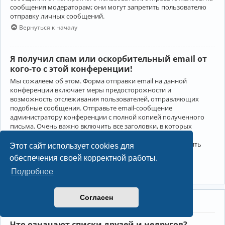
сообщения модераторам; они могут запретить пользователю
отправку личных сообщений.
Вернуться к началу
Я получил спам или оскорбительный email от
кого-то с этой конференции!
Мы сожалеем об этом. Форма отправки email на данной
конференции включает меры предосторожности и
возможность отслеживания пользователей, отправляющих
подобные сообщения. Отправьте email-сообщение
администратору конференции с полной копией полученного
письма. Очень важно включить все заголовки, в которых
содержится детальная информация об отправителе.
Администратор конференции сможет в этом случае принять
Этот сайт использует cookies для
меры.
обеспечения своей корректной работы.
Вернуться к началу
Подробнее
Согласен
Друзья и недруги
Что означают списки друзей и недругов?