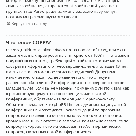
которые недоступны анонимным пользователям: аватары,
личные сообщения, отправка email-сообщений, участие в
группах и т. д. Регистрация займёт у вас всего пару минут,
поэтому мы рекомендуем это сделать.
Вернуться к началу
Что такое COPPA?
COPPA (Children’s Online Privacy Protection Act of 1998), или Акт о
защите частных прав ребёнка в интернете от 1998 г. — это закон
Соединённых Штатов, требующий от сайтов, которые могут
собирать информацию от несовершеннолетних младше 13 лет,
иметь на это письменное согласие родителей. Допустимо
наличие иного вида подтверждения того, что опекуны
разрешают сбор личной информации от несовершеннолетних
младше 13 лет. Если вы не уверены, применимо ли это к вам, как
к регистрирующемуся на конференции, или к самой
конференции, обратитесь за помощью к юрисконсульту.
Обратите внимание, что phpBB Limited администрация данной
конференции не может давать рекомендаций по правовым
вопросам и не является объектом юридических отношений,
кроме указанных в ответе на вопрос «С кем можно связаться по
вопросу некорректного использования и/или юридических
вопросов, связанных с этой конференцией?».