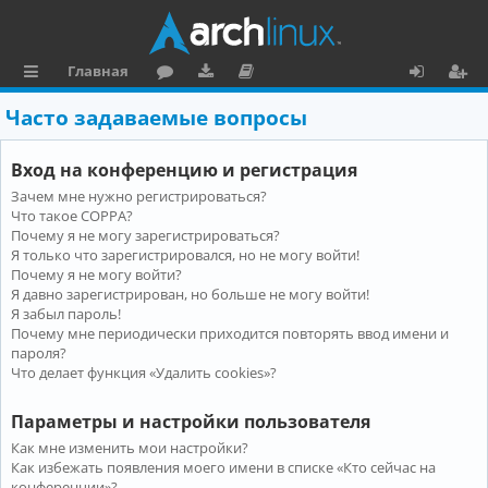
Главная
с
о
аг
о
х
ег
Часто задаваемые вопросы
ы
ру
ру
ку
о
и
Вход на конференцию и регистрация
л
м
зк
м
д
ст
Зачем мне нужно регистрироваться?
к
и
е
р
Что такое COPPA?
и
н
а
Почему я не могу зарегистрироваться?
Я только что зарегистрировался, но не могу войти!
та
ц
Почему я не могу войти?
Я давно зарегистрирован, но больше не могу войти!
ц
и
Я забыл пароль!
и
я
Почему мне периодически приходится повторять ввод имени и
пароля?
я
Что делает функция «Удалить cookies»?
Параметры и настройки пользователя
Как мне изменить мои настройки?
Как избежать появления моего имени в списке «Кто сейчас на
конференции»?