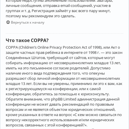
которые недоступны анонимным пользователям: аватары,
личные сообщения, отправка email-сообщений, участие в
группах и т. д. Регистрация займёт у вас всего пару минут,
поэтому мы рекомендуем это сделать.
Вернуться к началу
Что такое COPPA?
COPPA (Children’s Online Privacy Protection Act of 1998), или Акт о
защите частных прав ребёнка в интернете от 1998 г. — это закон
Соединённых Штатов, требующий от сайтов, которые могут
собирать информацию от несовершеннолетних младше 13 лет,
иметь на это письменное согласие родителей. Допустимо
наличие иного вида подтверждения того, что опекуны
разрешают сбор личной информации от несовершеннолетних
младше 13 лет. Если вы не уверены, применимо ли это к вам, как
к регистрирующемуся на конференции, или к самой
конференции, обратитесь за помощью к юрисконсульту.
Обратите внимание, что phpBB Limited администрация данной
конференции не может давать рекомендаций по правовым
вопросам и не является объектом юридических отношений,
кроме указанных в ответе на вопрос «С кем можно связаться по
вопросу некорректного использования и/или юридических
вопросов, связанных с этой конференцией?».