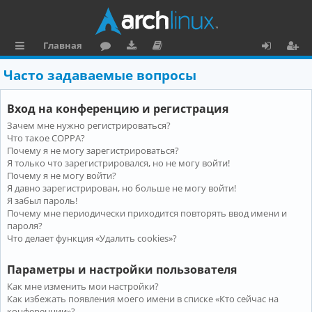
Главная
с
о
аг
о
х
ег
Часто задаваемые вопросы
ы
ру
ру
ку
о
и
Вход на конференцию и регистрация
л
м
зк
м
д
ст
Зачем мне нужно регистрироваться?
к
и
е
р
Что такое COPPA?
и
н
а
Почему я не могу зарегистрироваться?
Я только что зарегистрировался, но не могу войти!
та
ц
Почему я не могу войти?
Я давно зарегистрирован, но больше не могу войти!
ц
и
Я забыл пароль!
и
я
Почему мне периодически приходится повторять ввод имени и
пароля?
я
Что делает функция «Удалить cookies»?
Параметры и настройки пользователя
Как мне изменить мои настройки?
Как избежать появления моего имени в списке «Кто сейчас на
конференции»?