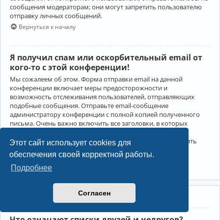
сообщения модераторам; они могут запретить пользователю
отправку личных сообщений.
Вернуться к началу
Я получил спам или оскорбительный email от
кого-то с этой конференции!
Мы сожалеем об этом. Форма отправки email на данной
конференции включает меры предосторожности и
возможность отслеживания пользователей, отправляющих
подобные сообщения. Отправьте email-сообщение
администратору конференции с полной копией полученного
письма. Очень важно включить все заголовки, в которых
содержится детальная информация об отправителе.
Администратор конференции сможет в этом случае принять
Этот сайт использует cookies для
меры.
обеспечения своей корректной работы.
Вернуться к началу
Подробнее
Согласен
Друзья и недруги
Что означают списки друзей и недругов?