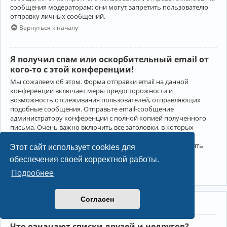
сообщения модераторам; они могут запретить пользователю
отправку личных сообщений.
Вернуться к началу
Я получил спам или оскорбительный email от
кого-то с этой конференции!
Мы сожалеем об этом. Форма отправки email на данной
конференции включает меры предосторожности и
возможность отслеживания пользователей, отправляющих
подобные сообщения. Отправьте email-сообщение
администратору конференции с полной копией полученного
письма. Очень важно включить все заголовки, в которых
содержится детальная информация об отправителе.
Администратор конференции сможет в этом случае принять
Этот сайт использует cookies для
меры.
обеспечения своей корректной работы.
Вернуться к началу
Подробнее
Согласен
Друзья и недруги
Что означают списки друзей и недругов?