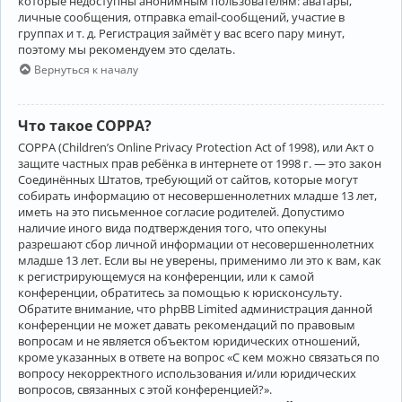
которые недоступны анонимным пользователям: аватары,
личные сообщения, отправка email-сообщений, участие в
группах и т. д. Регистрация займёт у вас всего пару минут,
поэтому мы рекомендуем это сделать.
Вернуться к началу
Что такое COPPA?
COPPA (Children’s Online Privacy Protection Act of 1998), или Акт о
защите частных прав ребёнка в интернете от 1998 г. — это закон
Соединённых Штатов, требующий от сайтов, которые могут
собирать информацию от несовершеннолетних младше 13 лет,
иметь на это письменное согласие родителей. Допустимо
наличие иного вида подтверждения того, что опекуны
разрешают сбор личной информации от несовершеннолетних
младше 13 лет. Если вы не уверены, применимо ли это к вам, как
к регистрирующемуся на конференции, или к самой
конференции, обратитесь за помощью к юрисконсульту.
Обратите внимание, что phpBB Limited администрация данной
конференции не может давать рекомендаций по правовым
вопросам и не является объектом юридических отношений,
кроме указанных в ответе на вопрос «С кем можно связаться по
вопросу некорректного использования и/или юридических
вопросов, связанных с этой конференцией?».