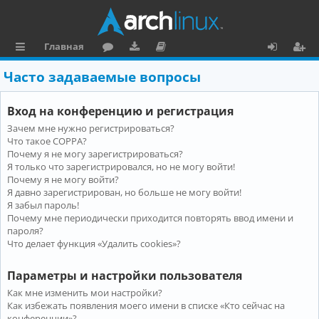
Главная
с
о
аг
о
х
ег
Часто задаваемые вопросы
ы
ру
ру
ку
о
и
Вход на конференцию и регистрация
л
м
зк
м
д
ст
Зачем мне нужно регистрироваться?
к
и
е
р
Что такое COPPA?
и
н
а
Почему я не могу зарегистрироваться?
Я только что зарегистрировался, но не могу войти!
та
ц
Почему я не могу войти?
Я давно зарегистрирован, но больше не могу войти!
ц
и
Я забыл пароль!
и
я
Почему мне периодически приходится повторять ввод имени и
пароля?
я
Что делает функция «Удалить cookies»?
Параметры и настройки пользователя
Как мне изменить мои настройки?
Как избежать появления моего имени в списке «Кто сейчас на
конференции»?