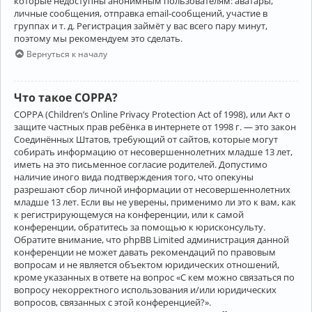
которые недоступны анонимным пользователям: аватары,
личные сообщения, отправка email-сообщений, участие в
группах и т. д. Регистрация займёт у вас всего пару минут,
поэтому мы рекомендуем это сделать.
Вернуться к началу
Что такое COPPA?
COPPA (Children’s Online Privacy Protection Act of 1998), или Акт о
защите частных прав ребёнка в интернете от 1998 г. — это закон
Соединённых Штатов, требующий от сайтов, которые могут
собирать информацию от несовершеннолетних младше 13 лет,
иметь на это письменное согласие родителей. Допустимо
наличие иного вида подтверждения того, что опекуны
разрешают сбор личной информации от несовершеннолетних
младше 13 лет. Если вы не уверены, применимо ли это к вам, как
к регистрирующемуся на конференции, или к самой
конференции, обратитесь за помощью к юрисконсульту.
Обратите внимание, что phpBB Limited администрация данной
конференции не может давать рекомендаций по правовым
вопросам и не является объектом юридических отношений,
кроме указанных в ответе на вопрос «С кем можно связаться по
вопросу некорректного использования и/или юридических
вопросов, связанных с этой конференцией?».