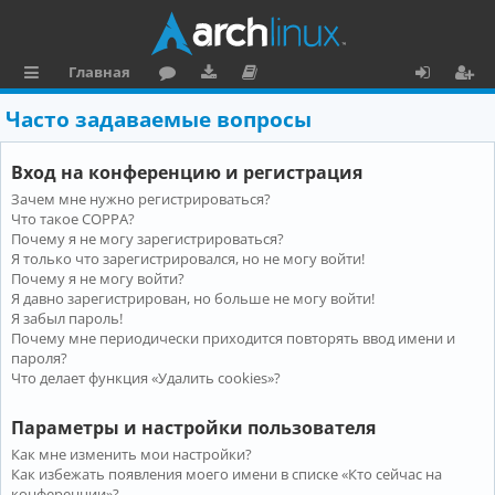
Главная
с
о
аг
о
х
ег
Часто задаваемые вопросы
ы
ру
ру
ку
о
и
Вход на конференцию и регистрация
л
м
зк
м
д
ст
Зачем мне нужно регистрироваться?
к
и
е
р
Что такое COPPA?
и
н
а
Почему я не могу зарегистрироваться?
Я только что зарегистрировался, но не могу войти!
та
ц
Почему я не могу войти?
Я давно зарегистрирован, но больше не могу войти!
ц
и
Я забыл пароль!
и
я
Почему мне периодически приходится повторять ввод имени и
пароля?
я
Что делает функция «Удалить cookies»?
Параметры и настройки пользователя
Как мне изменить мои настройки?
Как избежать появления моего имени в списке «Кто сейчас на
конференции»?