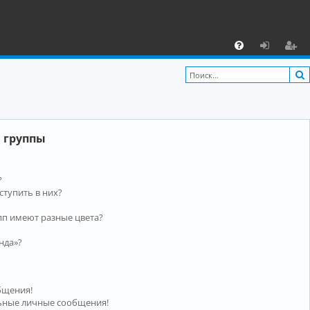
С
F
х
ег
A
о
и
Q
д
ст
р
 группы
а
ц
?
и
ступить в них?
я
пп имеют разные цвета?
нда»?
бщения!
ьные личные сообщения!