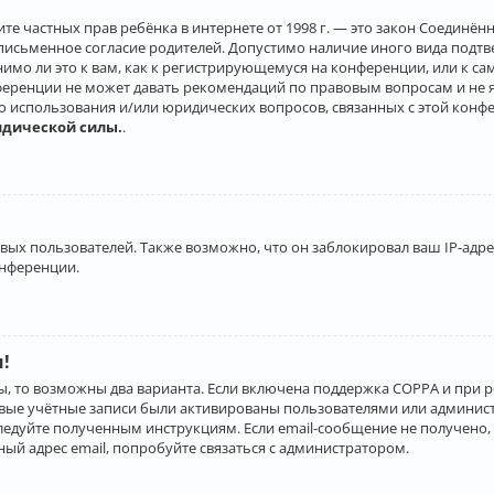
о защите частных прав ребёнка в интернете от 1998 г. — это закон Соеди
письменное согласие родителей. Допустимо наличие иного вида подт
нимо ли это к вам, как к регистрирующемуся на конференции, или к с
ференции не может давать рекомендаций по правовым вопросам и не 
го использования и/или юридических вопросов, связанных с этой конф
идической силы.
.
х пользователей. Также возможно, что он заблокировал ваш IP-адрес
онференции.
и!
ы, то возможны два варианта. Если включена поддержка COPPA и при р
овые учётные записи были активированы пользователями или админист
ледуйте полученным инструкциям. Если email-сообщение не получено, 
ый адрес email, попробуйте связаться с администратором.