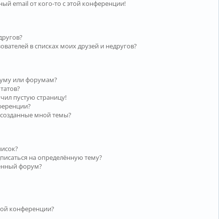
ый email от кого-то с этой конференции!
другов?
ователей в списках моих друзей и недругов?
руму или форумам?
ьтатов?
учил пустую страницу!
нференции?
 созданные мной темы?
писок?
дписаться на определённую тему?
лённый форум?
той конференции?