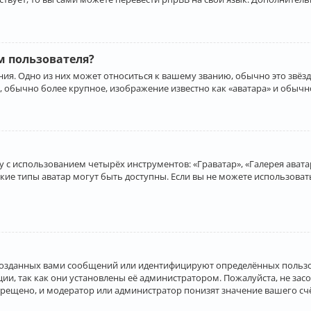
 пользователя?
ия. Одно из них может относиться к вашему званию, обычно это звёзд
, обычно более крупное, изображение известно как «аватара» и обычн
 с использованием четырёх инструментов: «Граватар», «Галерея аватар
акие типы аватар могут быть доступны. Если вы не можете использова
созданных вами сообщений или идентифицируют определённых пользо
и, так как они установлены её администратором. Пожалуйста, не за
прещено, и модератор или администратор понизят значение вашего с