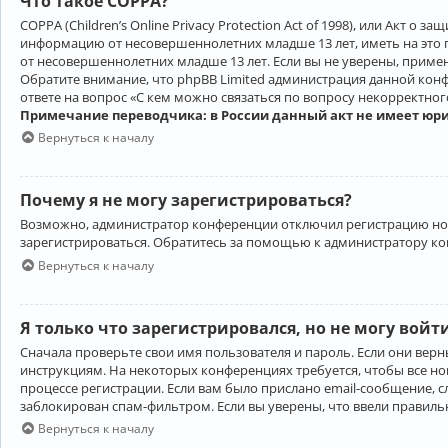
Что такое COPPA?
COPPA (Children’s Online Privacy Protection Act of 1998), или Акт 
информацию от несовершеннолетних младше 13 лет, иметь на это 
от несовершеннолетних младше 13 лет. Если вы не уверены, приме
Обратите внимание, что phpBB Limited администрация данной кон
ответе на вопрос «С кем можно связаться по вопросу некорректно
Примечание переводчика: в России данный акт не имеет юр
Вернуться к началу
Почему я не могу зарегистрироваться?
Возможно, администратор конференции отключил регистрацию новы
зарегистрироваться. Обратитесь за помощью к администратору к
Вернуться к началу
Я только что зарегистрировался, но не могу войт
Сначала проверьте свои имя пользователя и пароль. Если они верн
инструкциям. На некоторых конференциях требуется, чтобы все н
процессе регистрации. Если вам было прислано email-сообщение, с
заблокирован спам-фильтром. Если вы уверены, что ввели правильн
Вернуться к началу