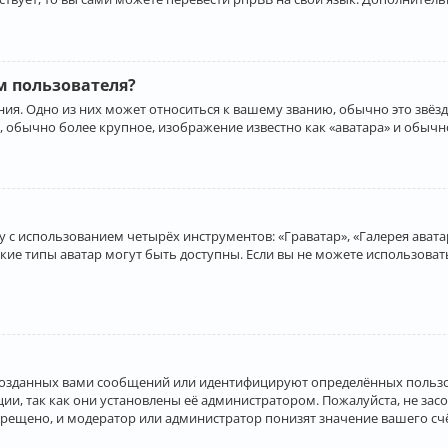
 пользователя?
ия. Одно из них может относиться к вашему званию, обычно это звёзд
, обычно более крупное, изображение известно как «аватара» и обычн
 с использованием четырёх инструментов: «Граватар», «Галерея аватар
акие типы аватар могут быть доступны. Если вы не можете использова
созданных вами сообщений или идентифицируют определённых пользо
и, так как они установлены её администратором. Пожалуйста, не за
прещено, и модератор или администратор понизят значение вашего с