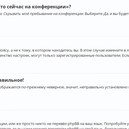
Кто сейчас на конференции»?
ию
Скрывать моё пребывание на конференции
. Выберите
Да
, и вы буд
су, а не к тому, в котором находитесь вы. В этом случае измените в 
льшинство настроек, могут только зарегистрированные пользователи. Ес
равильное!
отображается по-прежнему неверное, значит, неправильно установлено
ии, или же просто никто не перевёл phpBB на ваш язык. Попробуйте 
ествует, то вы сами можете перевести phpBB на свой язык. Дополнит