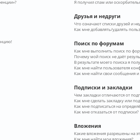
ренции»?
Я получил спам или оскорбительн
Друзья и недруги
Что означают списки друзей и не
Как мне добавлять/удалять польз
енцию!
Поиск по форумам
Как мне выполнить поиск по фо
Почему мой поиск не даёт резул
В результате моего поиска я пол
Как мне найти пользователя ко
Как мне найти свои сообщения и
Подписки и закладки
Чем закладки отличаются от под
Как мне сделать закладку или по
Как мне подписаться на опреде
Как мне отказаться от подписки?
Вложения
Какие вложения разрешены на э
Как мне найти мои вложения?