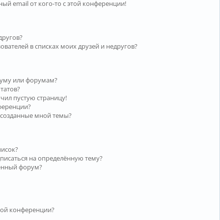
ый email от кого-то с этой конференции!
другов?
ователей в списках моих друзей и недругов?
руму или форумам?
ьтатов?
учил пустую страницу!
нференции?
 созданные мной темы?
писок?
дписаться на определённую тему?
лённый форум?
той конференции?