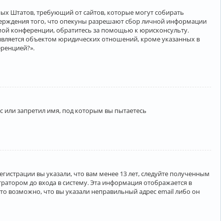
нённых Штатов, требующий от сайтов, которые могут собирать
верждения того, что опекуны разрешают сбор личной информации
амой конференции, обратитесь за помощью к юрисконсульту.
является объектом юридических отношений, кроме указанных в
еренцией?».
 или запретил имя, под которым вы пытаетесь
егистрации вы указали, что вам менее 13 лет, следуйте полученным
ратором до входа в систему. Эта информация отображается в
то возможно, что вы указали неправильный адрес email либо он