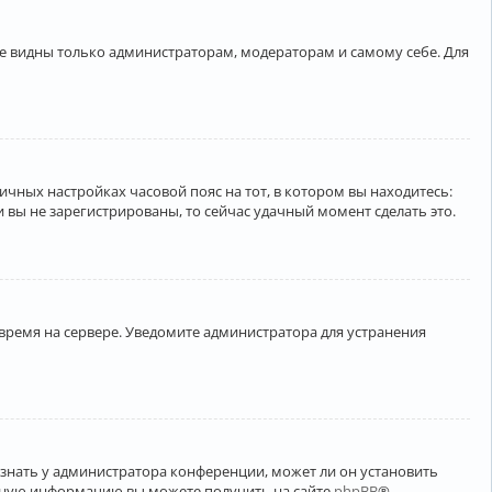
ете видны только администраторам, модераторам и самому себе. Для
личных настройках часовой пояс на тот, в котором вы находитесь:
ли вы не зарегистрированы, то сейчас удачный момент сделать это.
 время на сервере. Уведомите администратора для устранения
узнать у администратора конференции, может ли он установить
ельную информацию вы можете получить на сайте
phpBB
®.