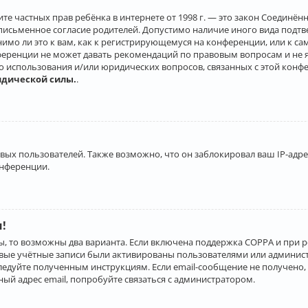
о защите частных прав ребёнка в интернете от 1998 г. — это закон Соеди
письменное согласие родителей. Допустимо наличие иного вида подт
нимо ли это к вам, как к регистрирующемуся на конференции, или к с
ференции не может давать рекомендаций по правовым вопросам и не 
го использования и/или юридических вопросов, связанных с этой конф
идической силы.
.
х пользователей. Также возможно, что он заблокировал ваш IP-адрес
онференции.
и!
ы, то возможны два варианта. Если включена поддержка COPPA и при р
овые учётные записи были активированы пользователями или админист
ледуйте полученным инструкциям. Если email-сообщение не получено, 
ый адрес email, попробуйте связаться с администратором.