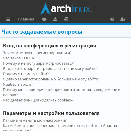
Главная
с
о
аг
о
х
ег
Часто задаваемые вопросы
ы
ру
ру
ку
о
и
Вход на конференцию и регистрация
л
м
зк
м
д
ст
Зачем мне нужно регистрироваться?
к
и
е
р
Что такое COPPA?
и
н
а
Почему я не могу зарегистрироваться?
Я только что зарегистрировался, но не могу войти!
та
ц
Почему я не могу войти?
Я давно зарегистрирован, но больше не могу войти!
ц
и
Я забыл пароль!
и
я
Почему мне периодически приходится повторять ввод имени и
пароля?
я
Что делает функция «Удалить cookies»?
Параметры и настройки пользователя
Как мне изменить мои настройки?
Как избежать появления моего имени в списке «Кто сейчас на
конференции»?