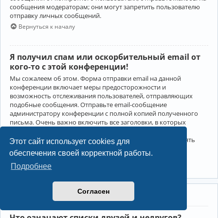
сообщения модераторам; они могут запретить пользователю
отправку личных сообщений.
Вернуться к началу
Я получил спам или оскорбительный email от
кого-то с этой конференции!
Мы сожалеем об этом. Форма отправки email на данной
конференции включает меры предосторожности и
возможность отслеживания пользователей, отправляющих
подобные сообщения. Отправьте email-сообщение
администратору конференции с полной копией полученного
письма. Очень важно включить все заголовки, в которых
содержится детальная информация об отправителе.
Администратор конференции сможет в этом случае принять
Этот сайт использует cookies для
меры.
обеспечения своей корректной работы.
Вернуться к началу
Подробнее
Согласен
Друзья и недруги
Что означают списки друзей и недругов?