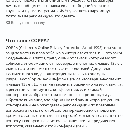
которые недоступны анонимным пользователям: аватары,
личные сообщения, отправка email-сообщений, участие в
группах и т. д. Регистрация займёт у вас всего пару минут,
поэтому мы рекомендуем это сделать.
Вернуться к началу
Что такое COPPA?
COPPA (Children’s Online Privacy Protection Act of 1998), или Акт о
защите частных прав ребёнка в интернете от 1998 г. — это закон
Соединённых Штатов, требующий от сайтов, которые могут
собирать информацию от несовершеннолетних младше 13 лет,
иметь на это письменное согласие родителей. Допустимо
наличие иного вида подтверждения того, что опекуны
разрешают сбор личной информации от несовершеннолетних
младше 13 лет. Если вы не уверены, применимо ли это к вам, как
к регистрирующемуся на конференции, или к самой
конференции, обратитесь за помощью к юрисконсульту.
Обратите внимание, что phpBB Limited администрация данной
конференции не может давать рекомендаций по правовым
вопросам и не является объектом юридических отношений,
кроме указанных в ответе на вопрос «С кем можно связаться по
вопросу некорректного использования и/или юридических
вопросов, связанных с этой конференцией?».