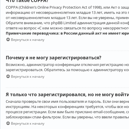
Что такое COPPA?
COPPA (Children’s Online Privacy Protection Act of 1998), или Акт 
информацию от несовершеннолетних младше 13 лет, иметь на это 
от несовершеннолетних младше 13 лет. Если вы не уверены, приме
Обратите внимание, что phpBB Limited администрация данной кон
ответе на вопрос «С кем можно связаться по вопросу некорректно
Примечание переводчика: в России данный акт не имеет юр
Вернуться к началу
Почему я не могу зарегистрироваться?
Возможно, администратор конференции отключил регистрацию новы
зарегистрироваться. Обратитесь за помощью к администратору к
Вернуться к началу
Я только что зарегистрировался, но не могу войт
Сначала проверьте свои имя пользователя и пароль. Если они верн
инструкциям. На некоторых конференциях требуется, чтобы все н
процессе регистрации. Если вам было прислано email-сообщение, с
заблокирован спам-фильтром. Если вы уверены, что ввели правильн
Вернуться к началу