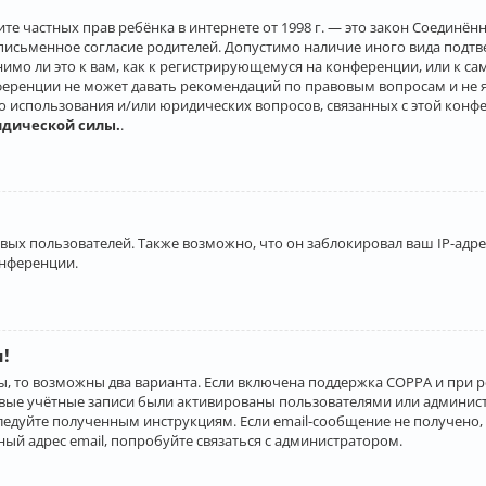
о защите частных прав ребёнка в интернете от 1998 г. — это закон Соеди
письменное согласие родителей. Допустимо наличие иного вида подт
нимо ли это к вам, как к регистрирующемуся на конференции, или к с
ференции не может давать рекомендаций по правовым вопросам и не 
го использования и/или юридических вопросов, связанных с этой конф
идической силы.
.
х пользователей. Также возможно, что он заблокировал ваш IP-адрес
онференции.
и!
ы, то возможны два варианта. Если включена поддержка COPPA и при р
овые учётные записи были активированы пользователями или админист
ледуйте полученным инструкциям. Если email-сообщение не получено, 
ый адрес email, попробуйте связаться с администратором.