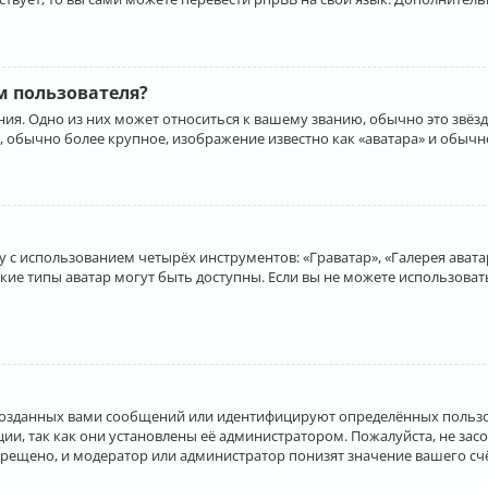
 пользователя?
ия. Одно из них может относиться к вашему званию, обычно это звёзд
, обычно более крупное, изображение известно как «аватара» и обычн
 с использованием четырёх инструментов: «Граватар», «Галерея аватар
акие типы аватар могут быть доступны. Если вы не можете использова
созданных вами сообщений или идентифицируют определённых пользо
и, так как они установлены её администратором. Пожалуйста, не за
прещено, и модератор или администратор понизят значение вашего с