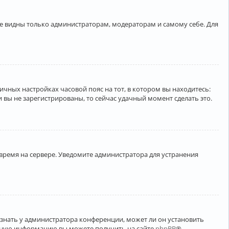
ете видны только администраторам, модераторам и самому себе. Для
личных настройках часовой пояс на тот, в котором вы находитесь:
ли вы не зарегистрированы, то сейчас удачный момент сделать это.
 время на сервере. Уведомите администратора для устранения
узнать у администратора конференции, может ли он установить
ельную информацию вы можете получить на сайте
phpBB
®.