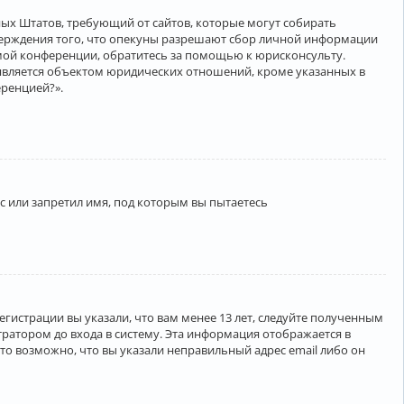
нённых Штатов, требующий от сайтов, которые могут собирать
верждения того, что опекуны разрешают сбор личной информации
амой конференции, обратитесь за помощью к юрисконсульту.
является объектом юридических отношений, кроме указанных в
еренцией?».
 или запретил имя, под которым вы пытаетесь
егистрации вы указали, что вам менее 13 лет, следуйте полученным
ратором до входа в систему. Эта информация отображается в
то возможно, что вы указали неправильный адрес email либо он