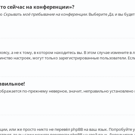
Кто сейчас на конференции»?
ию
Скрывать моё пребывание на конференции
. Выберите
Да
, и вы буд
су, а не к тому, в котором находитесь вы. В этом случае измените в 
льшинство настроек, могут только зарегистрированные пользователи. Ес
равильное!
отображается по-прежнему неверное, значит, неправильно установлено
ии, или же просто никто не перевёл phpBB на ваш язык. Попробуйте 
ествует, то вы сами можете перевести phpBB на свой язык. Дополнит