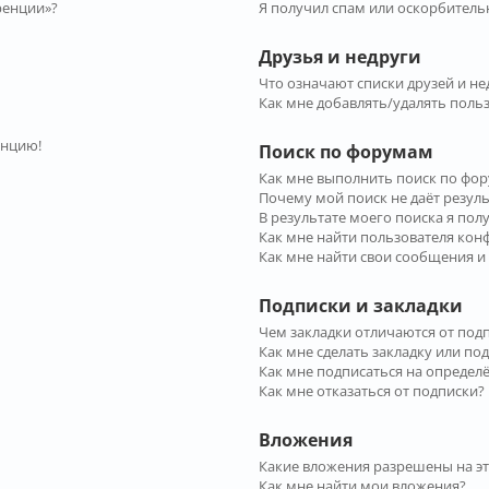
ренции»?
Я получил спам или оскорбительн
Друзья и недруги
Что означают списки друзей и не
Как мне добавлять/удалять польз
енцию!
Поиск по форумам
Как мне выполнить поиск по фо
Почему мой поиск не даёт резул
В результате моего поиска я пол
Как мне найти пользователя ко
Как мне найти свои сообщения и
Подписки и закладки
Чем закладки отличаются от под
Как мне сделать закладку или по
Как мне подписаться на опреде
Как мне отказаться от подписки?
Вложения
Какие вложения разрешены на э
Как мне найти мои вложения?