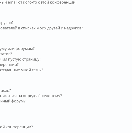
ый email от кого-то с этой конференции!
другов?
ователей в списках моих друзей и недругов?
руму или форумам?
ьтатов?
учил пустую страницу!
нференции?
 созданные мной темы?
писок?
дписаться на определённую тему?
лённый форум?
той конференции?